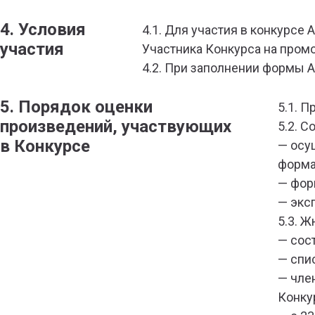
4. Условия
4.1. Для участия в конкурсе
участия
Участника Конкурса на промо
4.2. При заполнении формы А
5. Порядок оценки
5.1. 
произведений, участвующих
5.2. С
в Конкурсе
— осу
форма
— фор
— экс
5.3. 
— сос
— спи
— чле
Конку