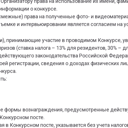
Организатору права на использование их имени, фами
информации о конкурсе.
межные) права на полученные фото- и видеоматериа
съемке и интервьюировании является согласием на у
ки), принимающие участие в проводимом Конкурсе, у
ризов (ставка налога – 13% для резидентов, 30% – дл
 действующего законодательства Российской Федера
воей регистрации, сведения о доходах физических л
нкурса.
ть:
 иные формы вознаграждения, предусмотренные дейс
Конкурсном посте.
ая в Конкурсном посте, указывается без учета налог