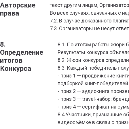
Авторские
текст другим лицам, Организато
права
Во всех случаях, связанных с н
7.2. В случае доказанного плагиа
7.3. Организаторы не несут отв
8.
8.1. По итогам работы жюри 
Определение
Результаты конкурса объявля
итогов
8.2. Жюри конкурса определи
Конкурса
8.3. Каждый победитель полу
- приз 1 — продвижение книг
подборкой книг-победителей на
- приз 2 — аудиокнига произв
- приз 3 — travel-набор: бре
- приз 4 — сертификат на сум
8.4.Участники, признанные о
видеосъёмке в связи с приз