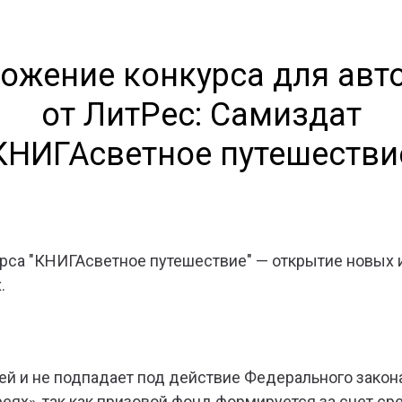
ожение конкурса для авт
от ЛитРес: Самиздат
КНИГАсветное путешестви
рса "КНИГАсветное путешествие" — открытие новых 
.
еей и не подпадает под действие Федерального закон
реях», так как призовой фонд формируется за счет ср