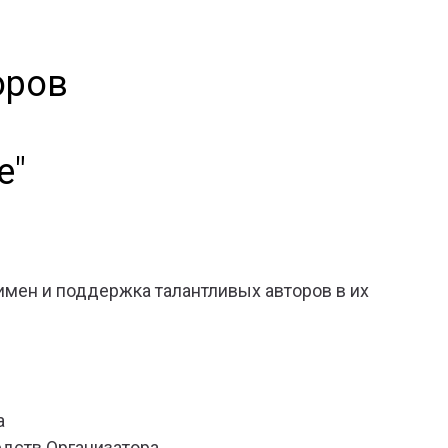
оров
е"
имен и поддержка талантливых авторов в их
а
едств Организатора.