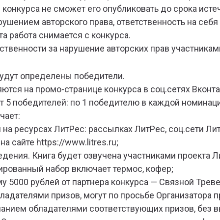
р конкурса не сможет его опубликовать до срока исте
арушением авторского права, ответственность на себя
та работа снимается с конкурса.
етственности за нарушение авторских прав участникам
будут определены победители.
ются на промо-странице конкурса в соц.сетях Вконта
т 5 победителей: по 1 победителю в каждой номинаци
чает:
и на ресурсах ЛитРес: рассылках ЛитРес, соц.сети Ли
 сайте https://www.litres.ru;
едения. Книга будет озвучена участниками проекта Л
ндированный набор включает термос, кофер;
му 5000 рублей от партнера конкурса — Связной Треве
бладателями призов, могут по просьбе Организатора п
нанием обладателями соответствующих призов, без в