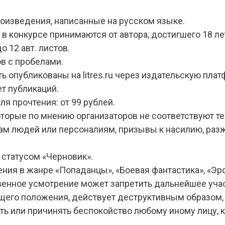
роизведения, написанные на русском языке.
 в конкурсе принимаются от автора, достигшего 18 ле
о 12 авт. листов.
ов с пробелами.
 опубликованы на litres.ru через издательскую платф
т публикаций.
ля прочтения: от 99 рублей.
оторые по мнению организаторов не соответствуют т
пам людей или персоналиям, призывы к насилию, ра
 статусом «Черновик».
ния в жанре «Попаданцы», «Боевая фантастика», «Эро
ственное усмотрение может запретить дальнейшее уча
щего положения, действует деструктивным образом,
ать или причинять беспокойство любому иному лицу, 