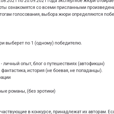
.08.2021 по 20.09.2021 года экспертное жюри отбирае
рты ознакомятся со всеми присланными произведени
итогам голосования, выбора жюри определяются побе
ри выберет по 1 (одному) победителю.
- личный опыт, блог о путешествиях (автофикшн)
фантастика, история (не боевая, не попаданцы).
рации
ые романы, (без эротики)
 участвующие в конкурсе, принадлежат их авторам. Е