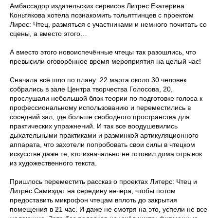
Амбассадор издательских сервисов Литрес Екатерина
Коньтякова хотела познакомить тольяттинцев с проектом
Лирес: Чтец, размяться с участниками и немного почитать со
сцены, а вместо этого…
А вместо этого новоиспечённые чтецы так разошлись, что
превысили оговорённое время мероприятия на целый час!
Сначала всё шло по плану: 22 марта около 30 человек
собрались в зале Центра творчества Голосова, 20,
прослушали небольшой блок теории по подготовке голоса к
профессиональному использованию и переместились в
соседний зал, где больше свободного пространства для
практических упражнений. И так все воодушевились
дыхательными практиками и разминкой артикуляционного
аппарата, что захотели попробовать свои силы в чтецком
искусстве даже те, кто изначально не готовил дома отрывок
из художественного текста.
Пришлось переместить рассказ о проектах Литерс: Чтец и
Литрес:Самиздат на середину вечера, чтобы потом
предоставить микрофон чтецам вплоть до закрытия
помещения в 21 час. И даже не смотря на это, успели не все