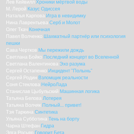
Лев Кейвилл
Хроники мёртвой воды
М. Лерой
Казус Одиссея
Наталья Карпова
Игра в невидимку
Нина Лаврентьева
Серб и Молот
Олег Ткач
Конечная
Павел Волченко
Шахматный партнёр или психология
пешки
Сава Чертков
Мы пережили дождь
Светлана Бойко
Последний концерт во Вселенной
Светлана Валентинова
Эхо разума
Сергей Остапенко
Инцидент "Полынь"
Сергей Родин
Взломщик реальности
Соня Стеклова
НейроЛада
Станислав Цыбульский
Машинная логика
Татьяна Белова
Лотерея
Татьяна Волчяк
Полный... привет!
Тэя Таркина
Синтетика
Ульяна Субботина
Тень на борту
Чарна Штефан
Гидра
Элга Росьяр
Говорит Бета