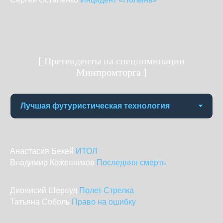
[ Претенденты на спецноминации
Минпромторга ]
Анастасия Бекей
ИТОЛ
Владимир Кожевников
Последняя смерть
Дионисий Шервуд
Полет Стрелка
Татьяна Соболь
Право на ошибку