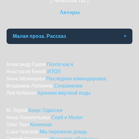
[ Финалисты ]
Авторы
Александр Гуров
Почти как я
Анастасия Бекей
ИТОЛ
Анна Мезенцева
Последняя командировка
Владимир Любимов
Сохранение
Лев Кейвилл
Хроники мёртвой воды
М. Лерой
Казус Одиссея
Нина Лаврентьева
Серб и Молот
Олег Ткач
Конечная
Сава Чертков
Мы пережили дождь
Сергей Остапенко
Инцидент «Полынь»