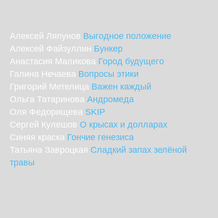
Алексей Ляпунов
Выгодное положение
Алексей Файзуллин
Бункер
Анастасия Маликова
Город будущего
Галина Нечаева
Вопросы этики
Григорий Метелица
Важен каждый
Ольга Татаринова
Андромеда
Оля Федорищева
SKIP
Сергей Кулешов
О крысах и долларах
Синяя краска
Гончие генезиса
Татьяна Завроцкая
Сладкий запах зелёной
травы