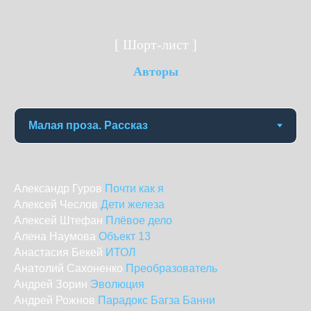
[ Шорт-лист ]
Авторы
Александр Гуров
Почти как я
Алексей Чеслов
Дети железа
Алексей Штефан
Плёвое дело
Алена Наумова
Объект 13
Анастасия Бекей
ИТОЛ
Анатолий Сахоненко
Преобразователь
Андрей Зорин
Эволюция
Андрей Рожнов
Парадокс Багза Банни