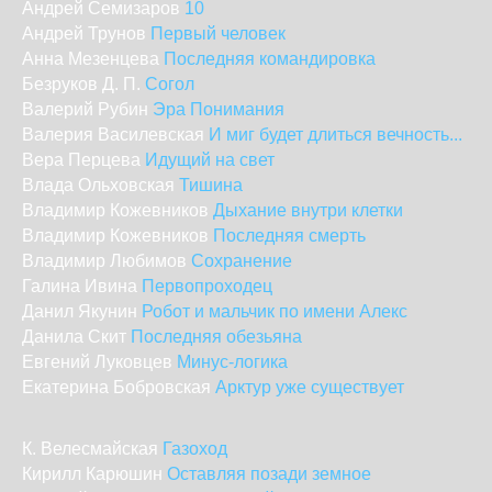
Андрей Семизаров
10
Андрей Трунов
Первый человек
Анна Мезенцева
Последняя командировка
Безруков Д. П.
Согол
Валерий Рубин
Эра Понимания
Валерия Василевская
И миг будет длиться вечность...
Вера Перцева
Идущий на свет
Влада Ольховская
Тишина
Владимир Кожевников
Дыхание внутри клетки
Владимир Кожевников
Последняя смерть
Владимир Любимов
Сохранение
Галина Ивина
Первопроходец
Данил Якунин
Робот и мальчик по имени Алекс
Данила Скит
Последняя обезьяна
Евгений Луковцев
Минус-логика
Екатерина Бобровская
Арктур уже существует
К. Велесмайская
Газоход
Кирилл Карюшин
Оставляя позади земное