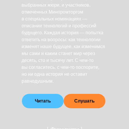
выбранных жюри, и участников,
отмеченных Минпромторгом
в специальных номинациях —
описании технологий и профессий
будущего. Каждая история — попытка
ответить на вопросы: как технологии
изменят наше будущее, как изменимся
мы сами и каким станет мир через
десять, сто и тысячу лет. С чем-то
вы согласитесь, с чем-то поспорите,
но ни одна история не оставит
равнодушным.
Читать
Слушать