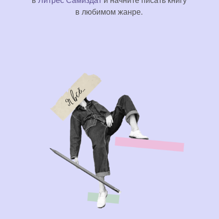
в
Литрес Самиздат
и начните писать книгу
в любимом жанре.