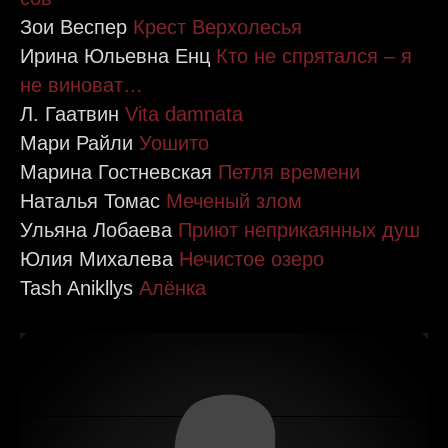
Зои Веспер
Крест Верхолесья
Ирина Юльевна Енц
Кто не спрятался – я
не виноват…
Л. Гаатвин
Vita damnata
Мари Райли
Уошито
Марина Гостневская
Петля времени
Наталья Томас
Меченый злом
Ульяна Лобаева
Приют неприкаянных душ
Юлия Михалева
Нечистое озеро
Tash Anikllys
Алёнка