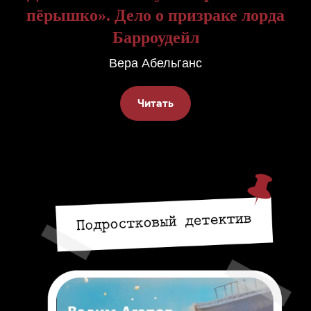
пёрышко». Дело о призраке лорда
Барроудейл
Вера Абельганс
Читать