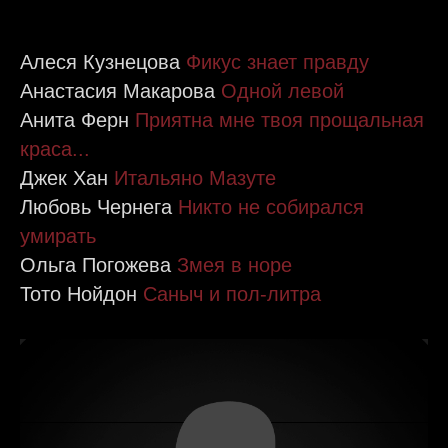
Алеся Кузнецова
Фикус знает правду
Анастасия Макарова
Одной левой
Анита Ферн
Приятна мне твоя прощальная
краса...
Джек Хан
Итальяно Мазуте
Любовь Чернега
Никто не собирался
умирать
Ольга Погожева
Змея в норе
Тото Нойдон
Саныч и пол-литра