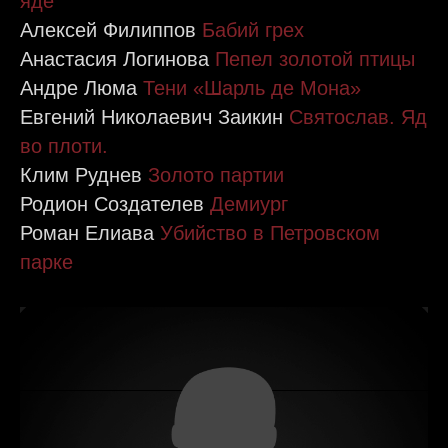
яде
Алексей Филиппов
Бабий грех
Анастасия Логинова
Пепел золотой птицы
Андре Люма
Тени «Шарль де Мона»
Евгений Николаевич Заикин
Святослав. Яд
во плоти.
Клим Руднев
Золото партии
Родион Создателев
Демиург
Роман Елиава
Убийство в Петровском
парке