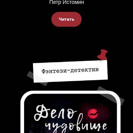
Петр Истомин
Читать