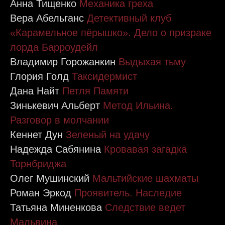
Анна Тищенко
Механика греха
Вера Абельганс
Детективный клуб
«Карамельное пёрышко». Дело о призраке
лорда Барроудейл
Владимир Горожанкин
Выдыхая тьму
Глория Голд
Таксидермист
Дана Найт
Петля Памяти
Зинькевич Альберт
Метод Ильина.
Разговор в молчании
Кеннет Дун
Зеленый на удачу
Надежда Сабянина
Кровавая загадка
Торнбриджа
Олег Мушинский
Мальтийские шахматы
Роман Эркод
Проявитель. Наследие
Татьяна Миненкова
Следствие ведет
Мальвина