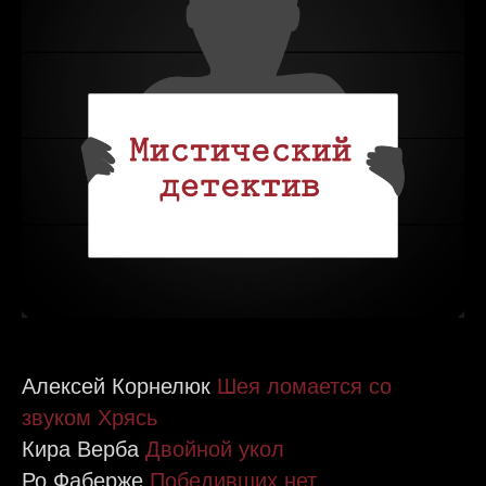
Алексей Корнелюк
Шея ломается со
звуком Хрясь
Кира Верба
Двойной укол
Ро Фаберже
Победивших нет